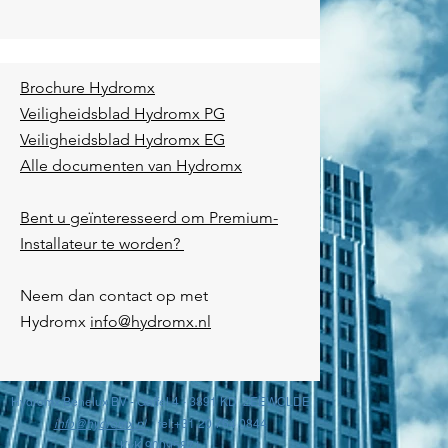
Brochure Hydromx
Veiligheidsblad Hydromx PG
Veiligheidsblad Hydromx EG
Alle documenten van Hydromx
​​​Bent u geïnteresseerd om Premium-
Installateur te worden?
​Neem dan contact op met
Hydromx
info@hydromx.nl
Hydromx Benelux BV -
Gaffel 4 - 3891 KD ZEEWOLDE
info@hydromx.nl
tel:
+31 20 764 0844
KvK
90095871